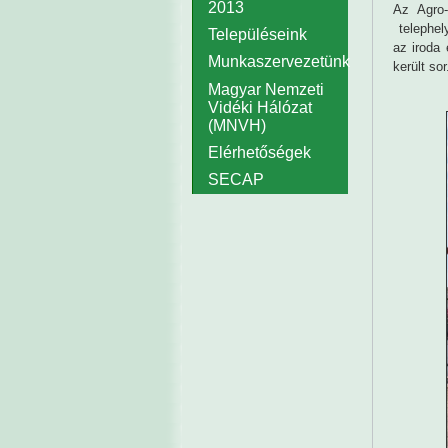
2013
Az Agro-
telephely
Településeink
az iroda 
Munkaszervezetünk
került sor
Magyar Nemzeti
Vidéki Hálózat
(MNVH)
Elérhetőségek
SECAP