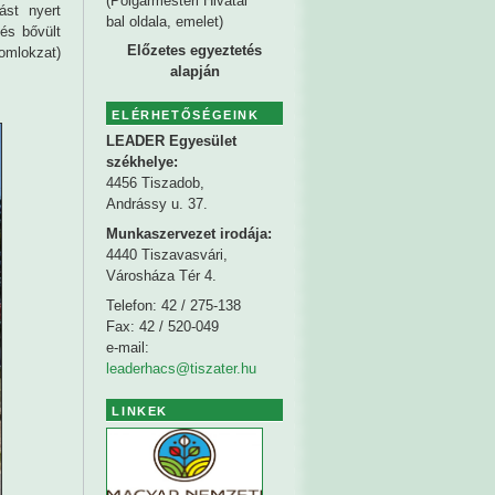
(Polgármesteri Hivatal
ást nyert
bal oldala, emelet)
 és bővült
Előzetes egyeztetés
homlokzat)
alapján
ELÉRHETŐSÉGEINK
LEADER Egyesület
székhelye
:
4456 Tiszadob,
Andrássy u. 37.
Munkaszervezet irodája:
4440 Tiszavasvári,
Városháza Tér 4.
Telefon: 42 / 275-138
Fax: 42 / 520-049
e-mail:
leaderhacs@tiszater.hu
LINKEK