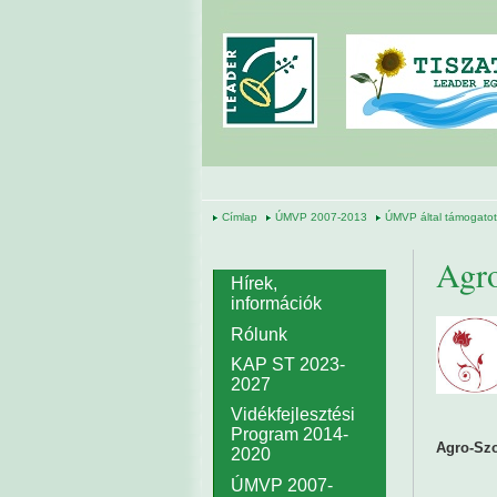
Ugrás a tartalomra
Címlap
ÚMVP 2007-2013
ÚMVP által támogatott
Agro
Hírek,
információk
Rólunk
KAP ST 2023-
2027
Vidékfejlesztési
Program 2014-
Agro-Szo
2020
ÚMVP 2007-