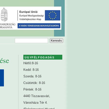
tése
ÜGYFÉLFOGADÁS
Hétfő:8-16
Kedd: 8-16
Szerda: 8-16
Csütörtök: 8-16
Péntek: 8-16
4440 Tiszavasvári,
Városháza Tér 4.