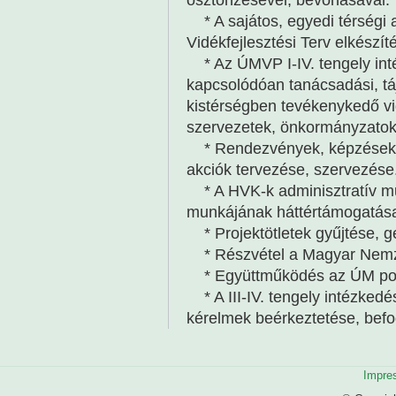
* A sajátos, egyedi térségi a
Vidékfejlesztési Terv elkészí
* Az ÚMVP I-IV. tengely int
kapcsolódóan tanácsadási, táj
kistérségben tevékenykedő vidé
szervezetek, önkormányzatok
* Rendezvények, képzések, t
akciók tervezése, szervezése
* A HVK-k adminisztratív m
munkájának háttértámogatás
* Projektötletek gyűjtése, g
* Részvétel a Magyar Nemze
* Együttműködés az ÚM pon
* A III-IV. tengely intézkedé
kérelmek beérkeztetése, bef
Impre