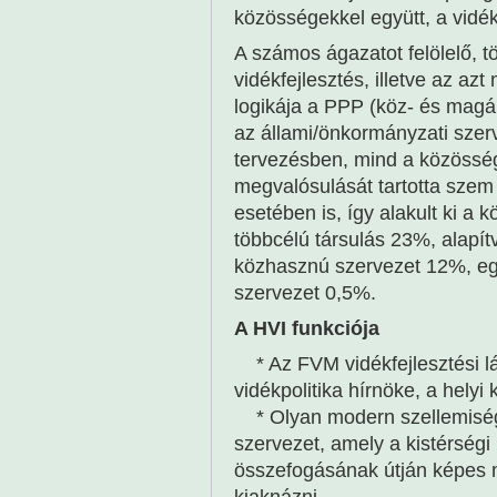
közösségekkel együtt, a vidé
A számos ágazatot felölelő, tö
vidékfejlesztés, illetve az azt
logikája a PPP (köz- és magá
az állami/önkormányzati szer
tervezésben, mind a közösség
megvalósulását tartotta szem 
esetében is, így alakult ki a
többcélú társulás 23%, alapí
közhasznú szervezet 12%, egy
szervezet 0,5%.
A HVI funkciója
* Az FVM vidékfejlesztési lá
vidékpolitika hírnöke, a hel
* Olyan modern szellemiségű, 
szervezet, amely a kistérségi
összefogásának útján képes m
kiaknázni.