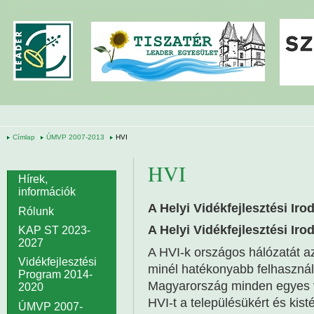
Ugrás a tartalomra
Címlap
ÚMVP 2007-2013
HVI
HVI
Hírek,
információk
A Helyi Vidékfejlesztési Iro
Rólunk
A Helyi Vidékfejlesztési Iro
KAP ST 2023-
2027
A HVI-k országos hálózatát a
Vidékfejlesztési
minél hatékonyabb felhasznál
Program 2014-
Magyarország minden egyes v
2020
HVI-t a településükért és kist
ÚMVP 2007-