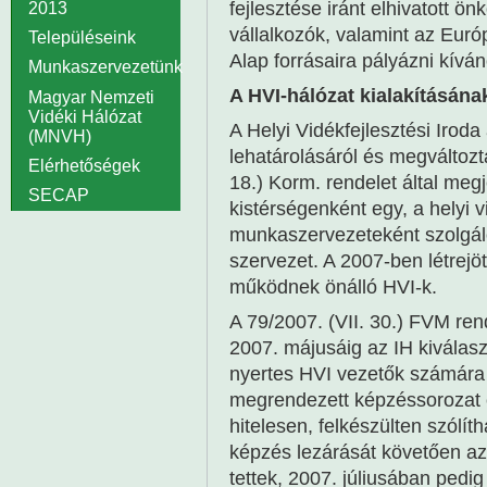
fejlesztése iránt elhivatott ö
2013
vállalkozók, valamint az Eur
Településeink
Alap forrásaira pályázni kívá
Munkaszervezetünk
A HVI-hálózat kialakításán
Magyar Nemzeti
Vidéki Hálózat
A Helyi Vidékfejlesztési Iroda
(MNVH)
lehatárolásáról és megváltozt
Elérhetőségek
18.) Korm. rendelet által meg
SECAP
kistérségenként egy, a helyi 
munkaszervezeteként szolgáló,
szervezet. A 2007-ben létrejött
működnek önálló HVI-k.
A 79/2007. (VII. 30.) FVM rend
2007. májusáig az IH kiválasz
nyertes HVI vezetők számára 
megrendezett képzéssorozat c
hitelesen, felkészülten szólíth
képzés lezárását követően az
tettek, 2007. júliusában ped