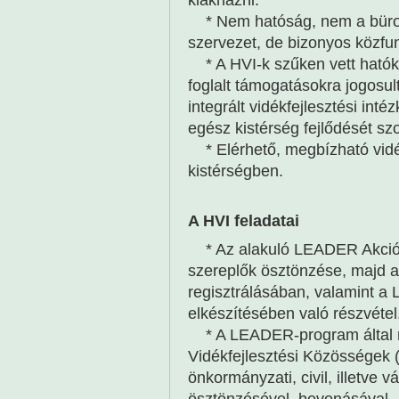
* Nem hatóság, nem a büro
szervezet, de bizonyos közfun
* A HVI-k szűken vett hatókö
foglalt támogatásokra jogosult
integrált vidékfejlesztési int
egész kistérség fejlődését szo
* Elérhető, megbízható vidé
kistérségben.
A HVI feladatai
* Az alakuló LEADER Akciócs
szereplők ösztönzése, majd a
regisztrálásában, valamint a
elkészítésében való részvétel
* A LEADER-program által ne
Vidékfejlesztési Közösségek 
önkormányzati, civil, illetve v
ösztönzésével, bevonásával.