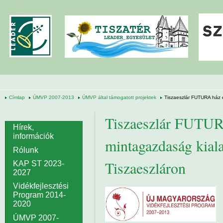
Ugrás a tartalomra
Címlap
ÚMVP 2007-2013
ÚMVP által támogatott projektek
Tiszaeszlár FUTURA ház é
Tiszaeszlár FUTUR
Hírek,
információk
mintagazdaság kialak
Rólunk
Tiszaeszláron
KAP ST 2023-
2027
Vidékfejlesztési
Program 2014-
2020
ÚMVP 2007-