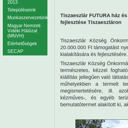
2013
Településeink
Tiszaeszlár FUTURA ház és 
Munkaszervezetünk
fejlesztése Tiszaeszláron
Magyar Nemzeti
Vidéki Hálózat
(MNVH)
Tiszaeszlár Község Önkor
Elérhetőségek
20.000.000 Ft támogatást ny
SECAP
kialakítására és fejlesztésére.
Tiszaeszlár Község Önkormá
természetes, kézzel foghat
kiállítás jellegűen való láttat
műhelyekben a termelt ter
megismertetésére, ill. azo
kézműves-, és egyéb terül
bemutatótermet alakított ki, 