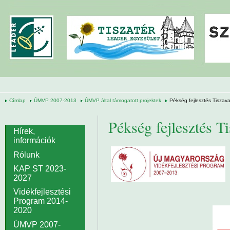
Ugrás a tartalomra
Címlap
ÚMVP 2007-2013
ÚMVP által támogatott projektek
Pékség fejlesztés Tiszav
Pékség fejlesztés T
Hírek,
információk
Rólunk
KAP ST 2023-
2027
Vidékfejlesztési
Program 2014-
2020
ÚMVP 2007-