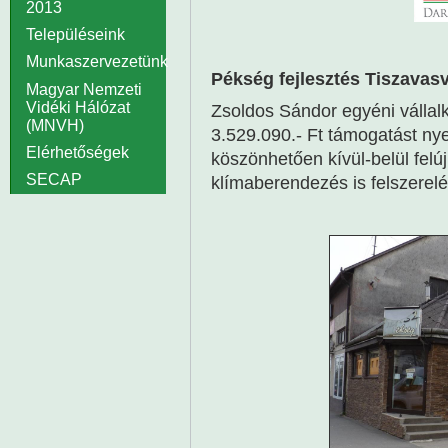
2013
Településeink
Munkaszervezetünk
Pékség fejlesztés Tiszavas
Magyar Nemzeti
Vidéki Hálózat
Zsoldos Sándor egyéni válla
(MNVH)
3.529.090.- Ft támogatást nye
Elérhetőségek
köszönhetően kívül-belül felúj
SECAP
klímaberendezés is felszerelés