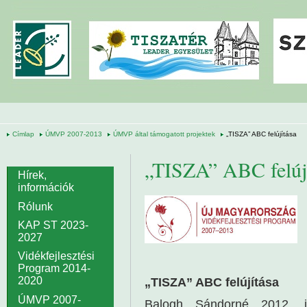
Ugrás a tartalomra
Címlap
ÚMVP 2007-2013
ÚMVP által támogatott projektek
„TISZA” ABC felújítása
„TISZA” ABC felúj
Hírek,
információk
Rólunk
KAP ST 2023-
2027
Vidékfejlesztési
Program 2014-
2020
„TISZA” ABC felújítása
ÚMVP 2007-
Balogh Sándorné 2012. jú