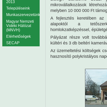
2013
mikrovállalkozások létrehoz
Településeink
melyben 10 000 000 Ft támog
Munkaszervezetünk
A fejlesztés keretében az ü
Magyar Nemzeti
alapoktól a tetőszerke
Vidéki Hálózat
homlokzatképzéssel, épületgé
(MNVH)
Elérhetőségek
Pályázat része volt tovább
kültéri és 3 db beltéri kamer
SECAP
Az üzemeltetési költségek c
hasznosító polykristályos nap