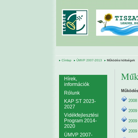
Ugrás a tartalomra
Címlap
ÚMVP 2007-2013
Működési költségek
Műkö
Hírek,
információk
Működési
Rólunk
2008
KAP ST 2023-
2027
2009 
Vidékfejlesztési
Program 2014-
2009
2020
2009 
ÚMVP 2007-