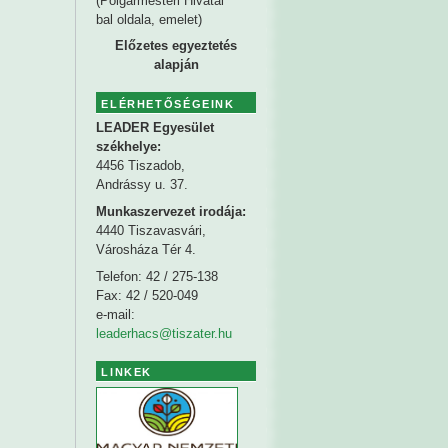
(Polgármesteri Hivatal
bal oldala, emelet)
Előzetes egyeztetés
alapján
ELÉRHETŐSÉGEINK
LEADER Egyesület
székhelye
:
4456 Tiszadob,
Andrássy u. 37.
Munkaszervezet irodája:
4440 Tiszavasvári,
Városháza Tér 4.
Telefon: 42 / 275-138
Fax: 42 / 520-049
e-mail:
leaderhacs@tiszater.hu
LINKEK