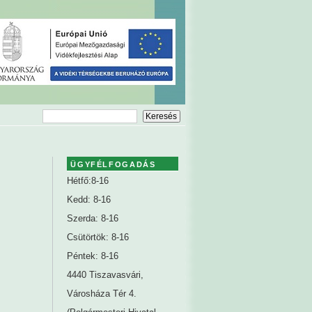
ÜGYFÉLFOGADÁS
Hétfő:8-16
Kedd: 8-16
Szerda: 8-16
Csütörtök: 8-16
Péntek: 8-16
4440 Tiszavasvári,
Városháza Tér 4.