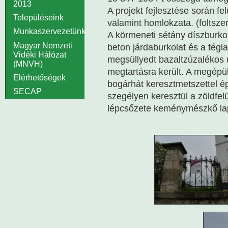
2013
A projekt fejlesztése során fe
Településeink
valamint homlokzata. (foltszer
Munkaszervezetünk
A körmeneti sétány díszburk
Magyar Nemzeti
beton járdaburkolat és a tégl
Vidéki Hálózat
megsüllyedt bazaltzúzalékos ú
(MNVH)
megtartásra került. A megépült
Elérhetőségek
bogárhát keresztmetszettel ép
SECAP
szegélyen keresztül a zöldfel
lépcsőzete keménymészkő lapo