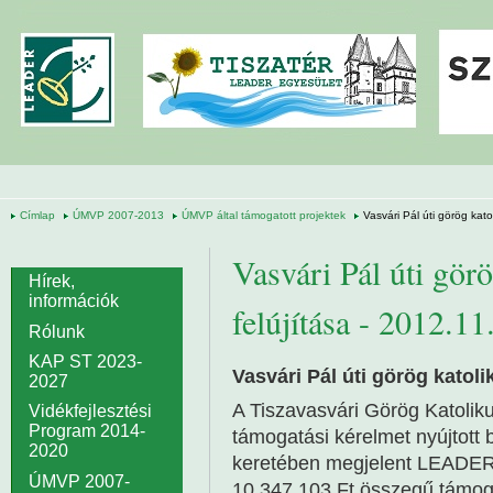
Ugrás a tartalomra
Címlap
ÚMVP 2007-2013
ÚMVP által támogatott projektek
Vasvári Pál úti görög kato
Vasvári Pál úti gör
Hírek,
információk
felújítása - 2012.11
Rólunk
KAP ST 2023-
Vasvári Pál úti görög katoli
2027
A Tiszavasvári Görög Katolik
Vidékfejlesztési
Program 2014-
támogatási kérelmet nyújtott 
2020
keretében megjelent LEADER (I
ÚMVP 2007-
10 347 103 Ft összegű támog