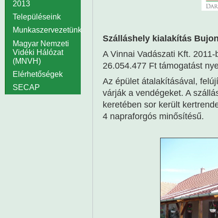
2013
Településeink
Munkaszervezetünk
Szálláshely kialakítás Bujo
Magyar Nemzeti
Vidéki Hálózat
A Vinnai Vadászati Kft. 2011-
(MNVH)
26.054.477 Ft támogatást nyert
Elérhetőségek
Az épület átalakításával, felú
SECAP
várják a vendégeket. A szállá
keretében sor került kertrend
4 napraforgós minősítésű.