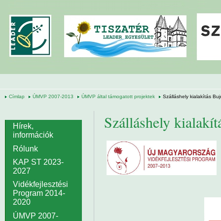
Ugrás a tartalomra
Címlap
ÚMVP 2007-2013
ÚMVP által támogatott projektek
Szálláshely kialakítás Bu
Szálláshely kialakí
Hírek,
információk
Rólunk
KAP ST 2023-
2027
Vidékfejlesztési
Program 2014-
2020
ÚMVP 2007-