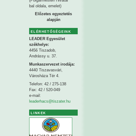
(Polgármesteri Hivatal
bal oldala, emelet)
Előzetes egyeztetés
alapján
ELÉRHETŐSÉGEINK
LEADER Egyesület
székhelye
:
4456 Tiszadob,
Andrássy u. 37.
Munkaszervezet irodája:
4440 Tiszavasvári,
Városháza Tér 4.
Telefon: 42 / 275-138
Fax: 42 / 520-049
e-mail:
leaderhacs@tiszater.hu
LINKEK