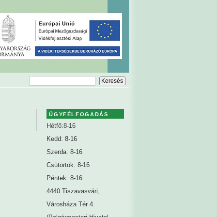
ÜGYFÉLFOGADÁS
Hétfő:8-16
Kedd: 8-16
Szerda: 8-16
Csütörtök: 8-16
Péntek: 8-16
4440 Tiszavasvári,
Városháza Tér 4.