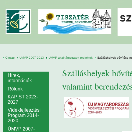
Ugrás a tartalomra
Címlap
ÚMVP 2007-2013
ÚMVP által támogatott projektek
Szálláshelyek bővítése m
Szálláshelyek bővít
Hírek,
információk
valamint berendezés
Rólunk
KAP ST 2023-
2027
Vidékfejlesztési
Program 2014-
2020
ÚMVP 2007-