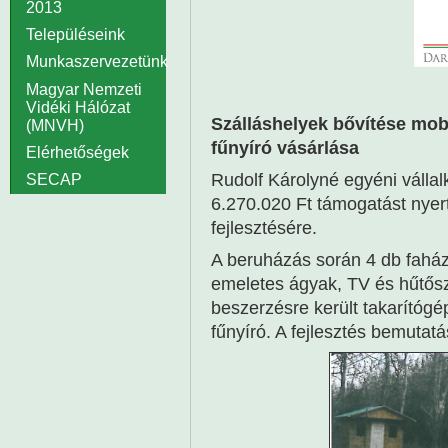
2013
Településeink
Munkaszervezetünk
Magyar Nemzeti
Vidéki Hálózat
Szálláshelyek bővítése mob
(MNVH)
fűnyíró vásárlása
Elérhetőségek
Rudolf Károlyné egyéni váll
SECAP
6.270.020 Ft támogatást nyer
fejlesztésére.
A beruházás során 4 db faház
emeletes ágyak, TV és hűtősz
beszerzésre került takarítóg
fűnyíró. A fejlesztés bemutatá