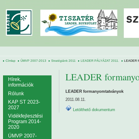
Ugrás a tartalomra
Címlap
ÚMVP 2007-2013
Stratégiánk 2011
LEADER PÁLYÁZAT 2011.
LEADER f
LEADER formanyo
Hírek,
információk
LEADER formanyomtatványok
Rólunk
2011.08.11.
KAP ST 2023-
2027
Letölthető dokumentum
Vidékfejlesztési
Program 2014-
2020
ÚMVP 2007-