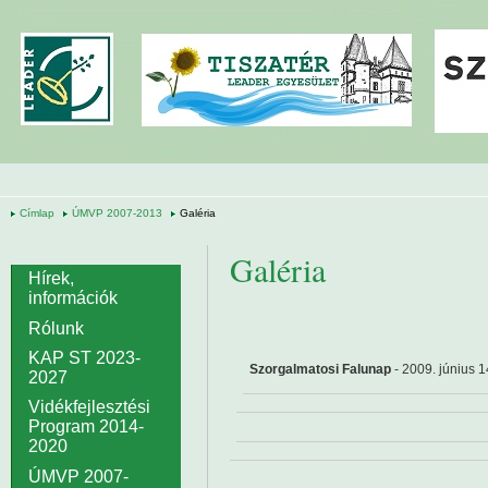
Ugrás a tartalomra
Címlap
ÚMVP 2007-2013
Galéria
Galéria
Hírek,
információk
Rólunk
KAP ST 2023-
Szorgalmatosi Falunap
- 2009. június 1
2027
Vidékfejlesztési
Program 2014-
2020
ÚMVP 2007-