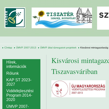
Ugrás a tartalomra
Címlap
ÚMVP 2007-2013
ÚMVP által támogatott projektek
Kisvárosi mintagazdaság 
Kisvárosi mintagazd
Hírek,
információk
Tiszavasváriban
Rólunk
KAP ST 2023-
2027
Vidékfejlesztési
Program 2014-
2020
ÚMVP 2007-