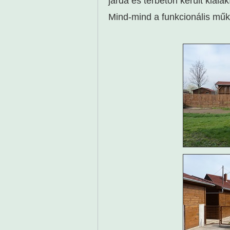
járda és térbeton került kiala
Mind-mind a funkcionális mű