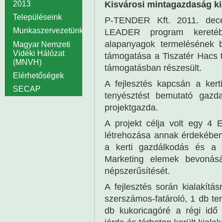
Kisvárosi mintagazdaság ki
2013
Településeink
P-TENDER Kft. 2011. dece
Munkaszervezetünk
LEADER program keretéb
alapanyagok termelésének 
Magyar Nemzeti
Vidéki Hálózat
támogatása a Tiszatér Hacs t
(MNVH)
támogatásban részesült.
Elérhetőségek
A fejlesztés kapcsán a kert
SECAP
tenyésztést bemutató gazda
projektgazda.
A projekt célja volt egy 4
létrehozása annak érdekében
a kerti gazdálkodás és a há
Marketing elemek bevonásá
népszerűsítését.
A fejlesztés során kialakítá
szerszámos-fatároló, 1 db te
db kukoricagóré a régi idő 