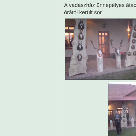
A vadászház ünnepélyes áta
órától került sor.