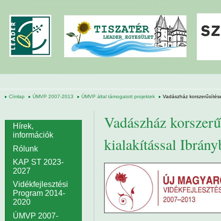
Ugrás a tartalomra
Címlap
ÚMVP 2007-2013
ÚMVP által támogatott projektek
Vadászház korszerűsítése,
Vadászház korszerűs
Hírek,
információk
kialakítással Ibrán
Rólunk
KAP ST 2023-
2027
Vidékfejlesztési
Program 2014-
2020
ÚMVP 2007-