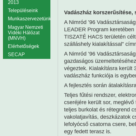
2013
Településeink
Vadászház korszerűsítése, s
Munkaszervezetünk
A Nimród ’96 Vadásztársaság 
Magyar Nemzeti
LEADER Program keretében m
Vidéki Hálózat
TISZATÉ HACS területén célte
(MNVH)
szálláshely kialakítással” cím
Elérhetőségek
A Nimród ’96 Vadásztársaság
SECAP
gazdaságos üzemeltetéséhez f
végeztek. Kialakításra került
vadászház funkciója is egybe
A fejlesztés során átalakításr
Teljes fűtési rendszer, elektr
cseréjére került sor, meglévő 
teljes burkolat és rétegrend c
vakolatjavítás, deszkázatok c
lefolyócső csatorna csere, bel
egy fedett terasz is.