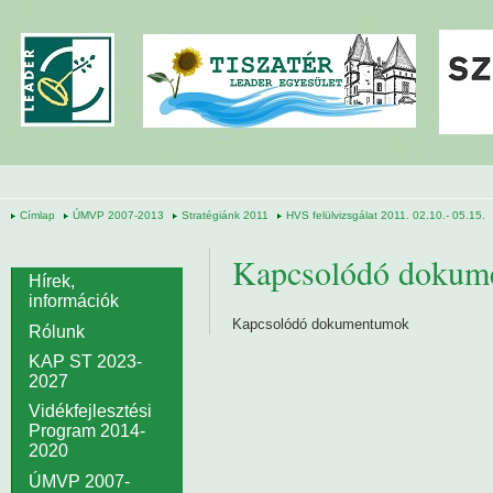
Ugrás a tartalomra
Címlap
ÚMVP 2007-2013
Stratégiánk 2011
HVS felülvizsgálat 2011. 02.10.- 05.15.
Kapcsolódó dokum
Hírek,
információk
Kapcsolódó dokumentumok
Rólunk
KAP ST 2023-
2027
Vidékfejlesztési
Program 2014-
2020
ÚMVP 2007-