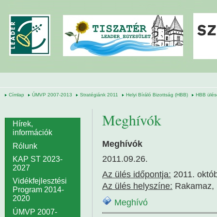
Ugrás a tartalomra
Címlap
ÚMVP 2007-2013
Stratégiánk 2011
Helyi Bíráló Bizottság (HBB)
HBB ülés
Meghívók
Hírek,
információk
Meghívók
Rólunk
2011.09.26.
KAP ST 2023-
2027
Az ülés időpontja:
2011. októb
Vidékfejlesztési
Az ülés helyszíne:
Rakamaz, Sz
Program 2014-
2020
Meghívó
ÚMVP 2007-