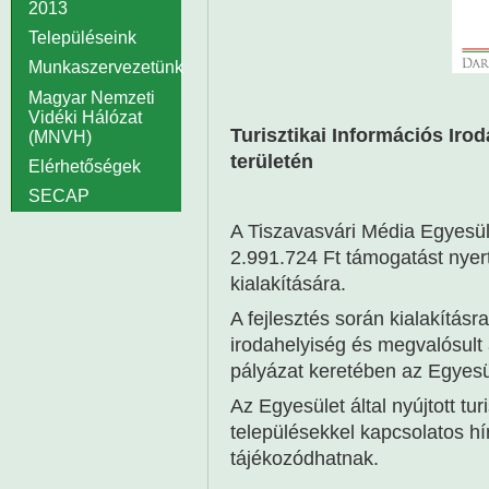
2013
Településeink
Munkaszervezetünk
Magyar Nemzeti
Vidéki Hálózat
Turisztikai Információs Iro
(MNVH)
területén
Elérhetőségek
SECAP
A Tiszavasvári Média Egyesü
2.991.724 Ft támogatást nyert
kialakítására.
A fejlesztés során kialakítás
irodahelyiség és megvalósult
pályázat keretében az Egyesüle
Az Egyesület által nyújtott tur
településekkel kapcsolatos hír
tájékozódhatnak.