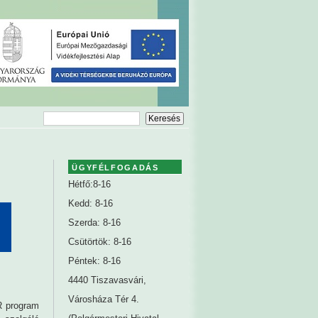
ÜGYFÉLFOGADÁS
Hétfő:8-16
Kedd: 8-16
Szerda: 8-16
Csütörtök: 8-16
Péntek: 8-16
4440 Tiszavasvári,
Városháza Tér 4.
R program