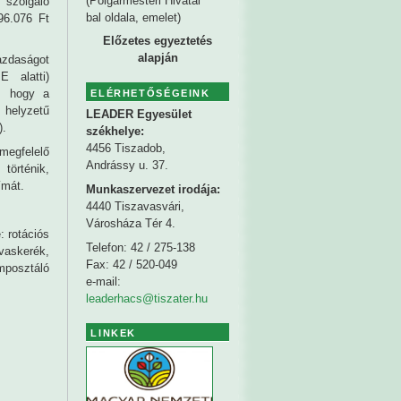
(Polgármesteri Hivatal
 szolgáló
bal oldala, emelet)
96.076 Ft
Előzetes egyeztetés
alapján
azdaságot
 alatti)
t, hogy a
ELÉRHETŐSÉGEINK
 helyzetű
LEADER Egyesület
).
székhelye
:
4456 Tiszadob,
 megfelelő
Andrássy u. 37.
 történik,
ímát.
Munkaszervezet irodája:
4440 Tiszavasvári,
Városháza Tér 4.
 rotációs
Telefon: 42 / 275-138
 vaskerék,
Fax: 42 / 520-049
mposztáló
e-mail:
leaderhacs@tiszater.hu
LINKEK