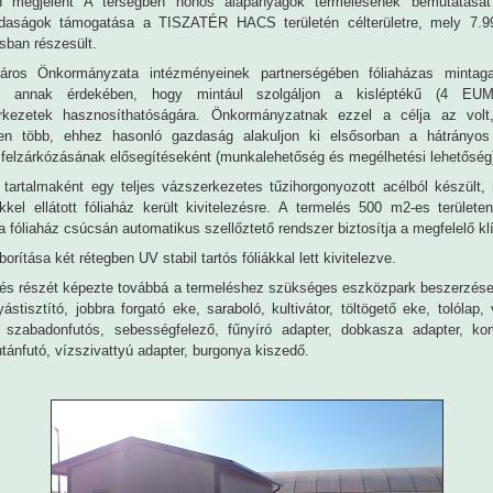
n megjelent A térségben honos alapanyagok termelésének bemutatását
daságok támogatása a TISZATÉR HACS területén célterületre, mely 7.9
sban részesült.
áros Önkormányzata intézményeinek partnerségében fóliaházas mintag
ett, annak érdekében, hogy mintául szolgáljon a kisléptékű (4 EUME
erkezetek hasznosíthatóságára. Önkormányzatnak ezzel a célja az vol
sen több, ehhez hasonló gazdaság alakuljon ki elsősorban a hátrányos
 felzárkózásának elősegítéseként (munkalehetőség és megélhetési lehetőség
 tartalmaként egy teljes vázszerkezetes tűzihorgonyozott acélból készült,
kkel ellátott fóliaház került kivitelezésre. A termelés 500 m2-es területen
 fóliaház csúcsán automatikus szellőztető rendszer biztosítja a megfelelő kl
borítása két rétegben UV stabil tartós fóliákkal lett kivitelezve.
ztés részét képezte továbbá a termeléshez szükséges eszközpark beszerzése:
ástisztító, jobbra forgató eke, saraboló, kultivátor, töltögető eke, tolólap,
k szabadonfutós, sebességfelező, fűnyíró adapter, dobkasza adapter, ko
utánfutó, vízszivattyú adapter, burgonya kiszedő.