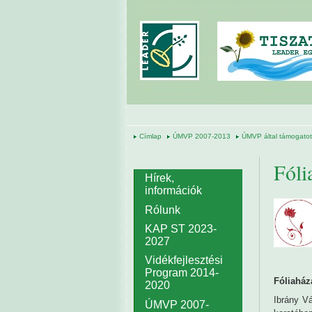
Ugrás a tartalomra
Címlap
ÚMVP 2007-2013
ÚMVP által támogatott
Fóli
Hírek,
információk
Rólunk
KAP ST 2023-
2027
Vidékfejlesztési
Program 2014-
Fóliaház
2020
Ibrány V
ÚMVP 2007-