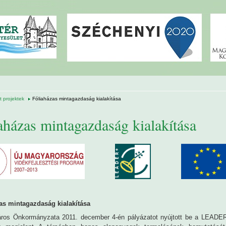
 projektek
Fóliaházas mintagazdaság kialakítása
aházas mintagazdaság kialakítása
as mintagazdaság kialakítása
áros Önkormányzata 2011. december 4-én pályázatot nyújtott be a LEADE