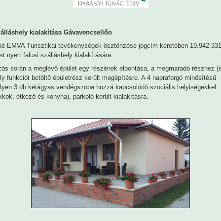
zálláshely kialakítása Gávavencsellőn
áné EMVA Turisztikai tevékenységek ösztönzése jogcím keretében 19.942.331
t nyert falusi szálláshely kialakítására.
ás során a meglévő épület egy részének elbontása, a megmaradó részhez (ist
ly funkciót betöltő épületrész került megépítésre. A 4 napraforgó minősítésű
elyen 3 db kétágyas vendégszoba hozzá kapcsolódó szociális helyiségekkel
kkok, étkező és konyha), parkoló került kialakításra.