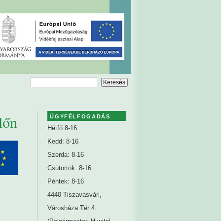
lőn
ÜGYFÉLFOGADÁS
Hétfő:8-16
Kedd: 8-16
Szerda: 8-16
Csütörtök: 8-16
Péntek: 8-16
4440 Tiszavasvári,
Városháza Tér 4.