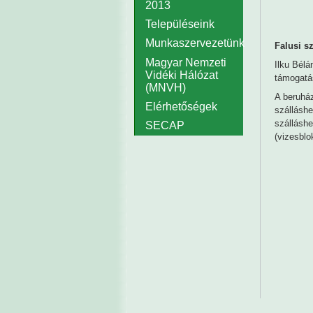
2013
Településeink
Munkaszervezetünk
Falusi s
Magyar Nemzeti
Ilku Bél
Vidéki Hálózat
támogatás
(MNVH)
A beruház
Elérhetőségek
szálláshe
szállásh
SECAP
(vizesblo