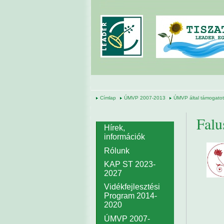
Ugrás a tartalomra
Címlap
ÚMVP 2007-2013
ÚMVP által támogatott
Falu
Hírek,
információk
Rólunk
KAP ST 2023-
2027
Vidékfejlesztési
Program 2014-
2020
ÚMVP 2007-