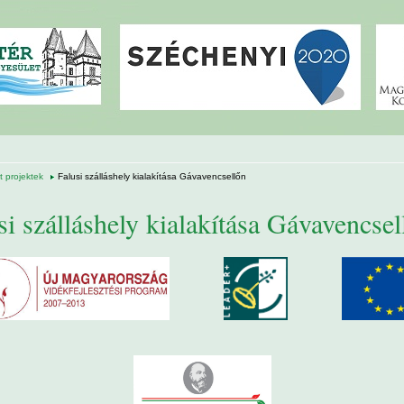
 projektek
Falusi szálláshely kialakítása Gávavencsellőn
si szálláshely kialakítása Gávavencsel