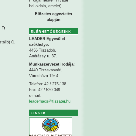
(Polgármesteri Hivatal
bal oldala, emelet)
Előzetes egyeztetés
alapján
 Ft
ELÉRHETŐSÉGEINK
LEADER Egyesület
álló) új,
székhelye
:
4456 Tiszadob,
Andrássy u. 37.
Munkaszervezet irodája:
4440 Tiszavasvári,
Városháza Tér 4.
Telefon: 42 / 275-138
Fax: 42 / 520-049
e-mail:
leaderhacs@tiszater.hu
LINKEK